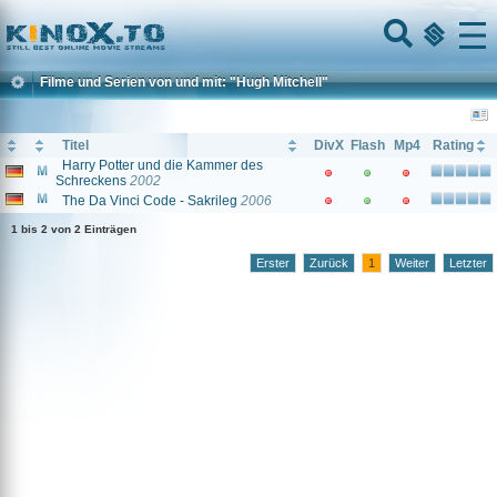
Home
Menu
Filme und Serien von und mit: "Hugh Mitchell"
Titel
DivX
Flash
Mp4
Rating
Harry Potter und die Kammer des
Schreckens
2002
The Da Vinci Code - Sakrileg
2006
1 bis 2 von 2 Einträgen
Erster
Zurück
1
Weiter
Letzter