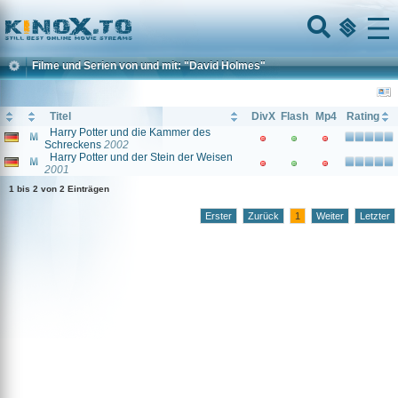
Home
Menu
Filme und Serien von und mit: "David Holmes"
Titel
DivX
Flash
Mp4
Rating
Harry Potter und die Kammer des
Schreckens
2002
Harry Potter und der Stein der Weisen
2001
1 bis 2 von 2 Einträgen
Erster
Zurück
1
Weiter
Letzter