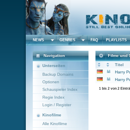
NEWS
GENRES
FAQ
PLAYLISTS
ALLE
Navigation
Filme und Serien von un
Titel
Unterseiten
Harry Potter und die
Backup Domains
Harry Potter und der 
Optionen
1 bis 2 von 2 Einträgen
Schauspieler Index
Regie Index
Login / Register
Kinofilme
Alle Kinofilme
Filme
Alle Filme
Beliebte