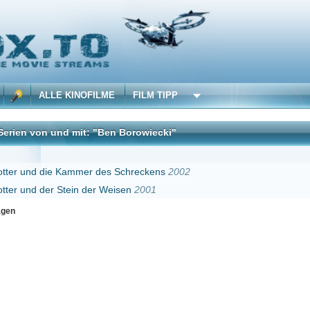
 KINOFILME
FILM TIPP
d mit: "Ben Borowiecki"
DivX
 Kammer des Schreckens
2002
Stein der Weisen
2001
Erster
Zurück