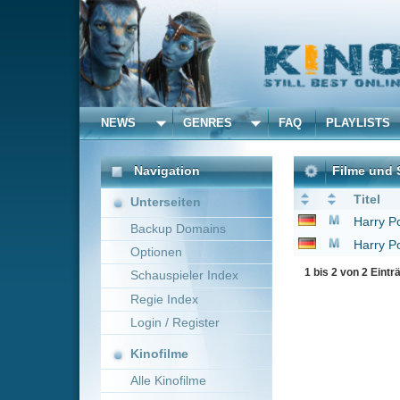
NEWS
GENRES
FAQ
PLAYLISTS
ALLE
Navigation
Filme und Serien von un
Titel
Unterseiten
Harry Potter und die
Backup Domains
Harry Potter und der 
Optionen
1 bis 2 von 2 Einträgen
Schauspieler Index
Regie Index
Login / Register
Kinofilme
Alle Kinofilme
Filme
Alle Filme
Beliebte