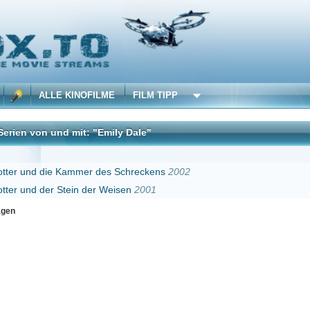
 KINOFILME
FILM TIPP
d mit: "Emily Dale"
DivX
 Kammer des Schreckens
2002
Stein der Weisen
2001
Erster
Zurück