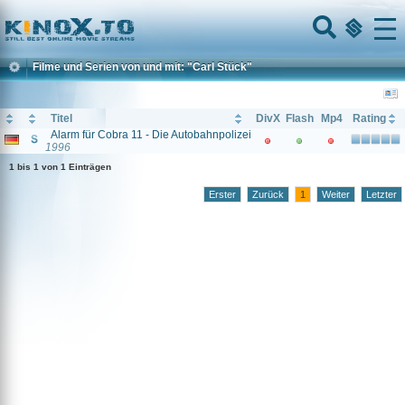
Home
Menu
Filme und Serien von und mit: "Carl Stück"
Titel
DivX
Flash
Mp4
Rating
Alarm für Cobra 11 - Die Autobahnpolizei
1996
1 bis 1 von 1 Einträgen
Erster
Zurück
1
Weiter
Letzter