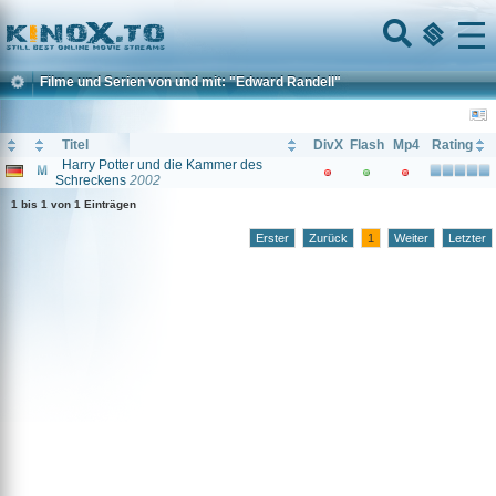
Home
Menu
Filme und Serien von und mit: "Edward Randell"
Titel
DivX
Flash
Mp4
Rating
Harry Potter und die Kammer des
Schreckens
2002
1 bis 1 von 1 Einträgen
Erster
Zurück
1
Weiter
Letzter