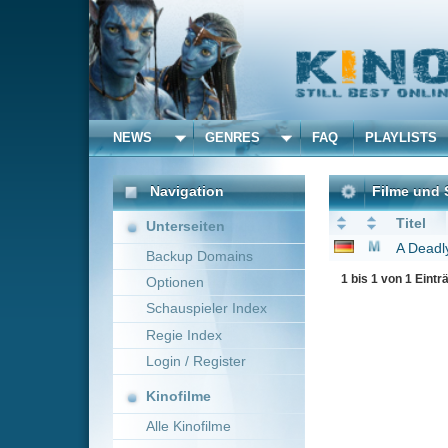
NEWS
GENRES
FAQ
PLAYLISTS
ALLE
Navigation
Filme und Serien von un
Titel
Unterseiten
A Deadly Legend
202
Backup Domains
1 bis 1 von 1 Einträgen
Optionen
Schauspieler Index
Regie Index
Login / Register
Kinofilme
Alle Kinofilme
Filme
Alle Filme
Beliebte