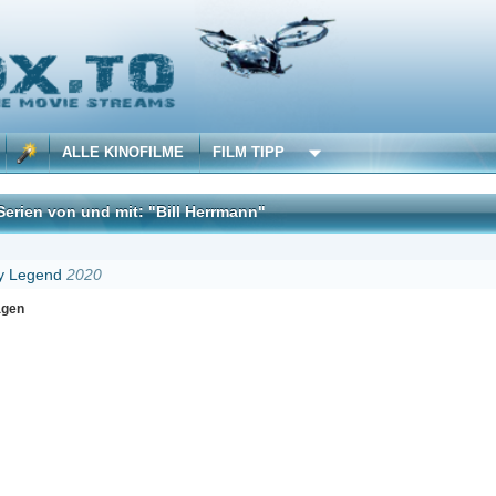
 KINOFILME
FILM TIPP
d mit: "Bill Herrmann"
DivX
0
Erster
Zurück