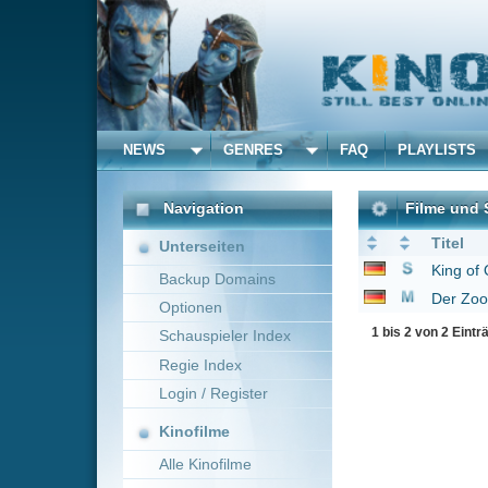
NEWS
GENRES
FAQ
PLAYLISTS
ALLE
Navigation
Filme und Serien von un
Titel
Unterseiten
King of Queens
2007
Backup Domains
Der Zoowärter
2011
Optionen
1 bis 2 von 2 Einträgen
Schauspieler Index
Regie Index
Login / Register
Kinofilme
Alle Kinofilme
Filme
Alle Filme
Beliebte