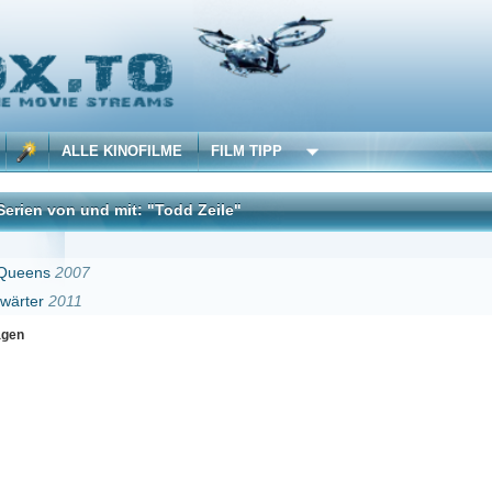
 KINOFILME
FILM TIPP
d mit: "Todd Zeile"
DivX
Erster
Zurück