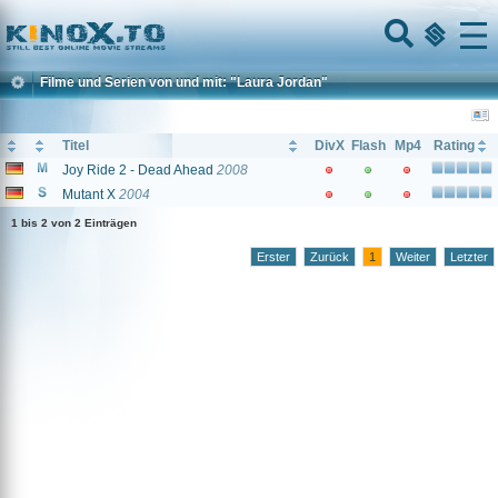
Home
Menu
Filme und Serien von und mit: "Laura Jordan"
Titel
DivX
Flash
Mp4
Rating
Joy Ride 2 - Dead Ahead
2008
Mutant X
2004
1 bis 2 von 2 Einträgen
Erster
Zurück
1
Weiter
Letzter