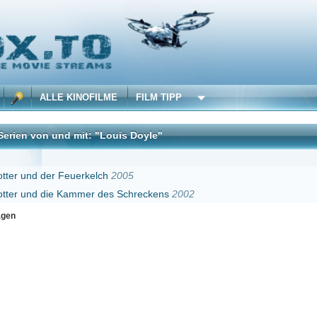
 KINOFILME
FILM TIPP
d mit: "Louis Doyle"
DivX
Feuerkelch
2005
 Kammer des Schreckens
2002
Erster
Zurück