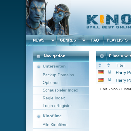
NEWS
GENRES
FAQ
PLAYLISTS
ALLE
Navigation
Filme und Serien von un
Titel
Unterseiten
Harry Potter und der 
Backup Domains
Harry Potter und die
Optionen
1 bis 2 von 2 Einträgen
Schauspieler Index
Regie Index
Login / Register
Kinofilme
Alle Kinofilme
Filme
Alle Filme
Beliebte