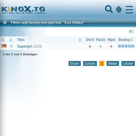
Home
Menu
Filme und Serien von und mit: "Eve Ridley"
Titel
DivX
Flash
Mp4
Rating
Supergirl
2026
1 bis 1 von 1 Einträgen
Erster
Zurück
1
Weiter
Letzter