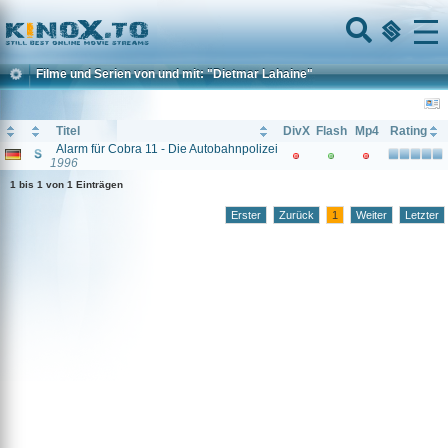
Home
Menu
Filme und Serien von und mit: "Dietmar Lahaine"
Titel
DivX
Flash
Mp4
Rating
Alarm für Cobra 11 - Die Autobahnpolizei
1996
1 bis 1 von 1 Einträgen
Erster
Zurück
1
Weiter
Letzter