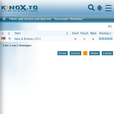
Home
Menu
Filme und Serien von und mit: "Alexander Wauthier"
Titel
DivX
Flash
Mp4
Rating
Alex & Emma
2003
1 bis 1 von 1 Einträgen
Erster
Zurück
1
Weiter
Letzter