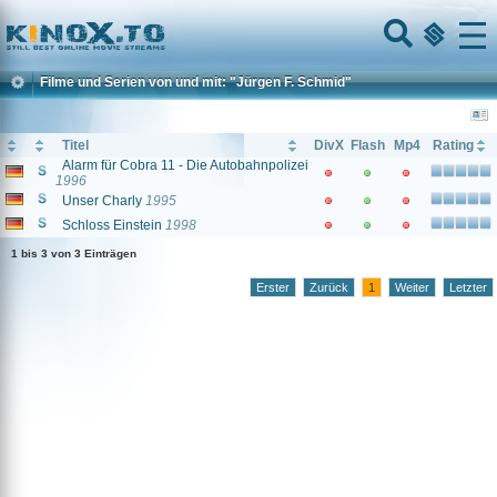
Home
Menu
Filme und Serien von und mit: "Jürgen F. Schmid"
Titel
DivX
Flash
Mp4
Rating
Alarm für Cobra 11 - Die Autobahnpolizei
1996
Unser Charly
1995
Schloss Einstein
1998
1 bis 3 von 3 Einträgen
Erster
Zurück
1
Weiter
Letzter