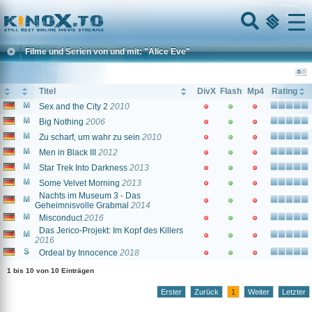
Home
Menu
Filme und Serien von und mit: "Alice Eve"
Titel
DivX
Flash
Mp4
Rating
Sex and the City 2
2010
Big Nothing
2006
Zu scharf, um wahr zu sein
2010
Men in Black III
2012
Star Trek Into Darkness
2013
Some Velvet Morning
2013
Nachts im Museum 3 - Das
Geheimnisvolle Grabmal
2014
Misconduct
2016
Das Jerico-Projekt: Im Kopf des Killers
2016
Ordeal by Innocence
2018
1 bis 10 von 10 Einträgen
Erster
Zurück
1
Weiter
Letzter