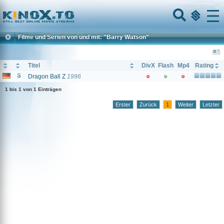
Home
Menu
Filme und Serien von und mit: "Barry Watson"
Titel
DivX
Flash
Mp4
Rating
Dragon Ball Z
1996
1 bis 1 von 1 Einträgen
Erster
Zurück
1
Weiter
Letzter