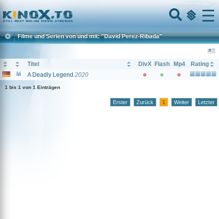
Home
Menu
Filme und Serien von und mit: "David Perez-Ribada"
Titel
DivX
Flash
Mp4
Rating
A Deadly Legend
2020
1 bis 1 von 1 Einträgen
Erster
Zurück
1
Weiter
Letzter