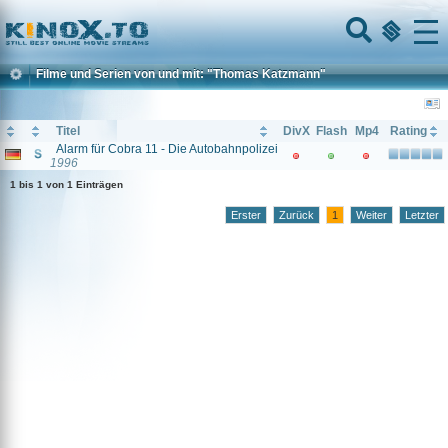
Home
Menu
Filme und Serien von und mit: "Thomas Katzmann"
Titel
DivX
Flash
Mp4
Rating
Alarm für Cobra 11 - Die Autobahnpolizei
1996
1 bis 1 von 1 Einträgen
Erster
Zurück
1
Weiter
Letzter