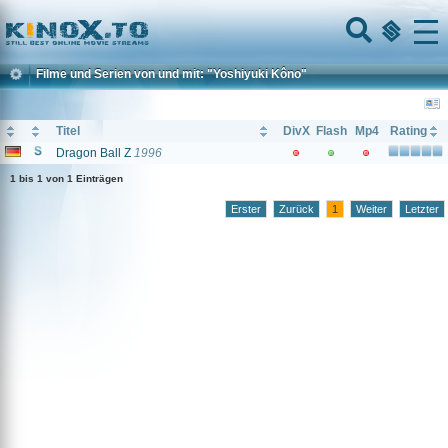
Home
Menu
Filme und Serien von und mit: "Yoshiyuki Kôno"
Titel
DivX
Flash
Mp4
Rating
Dragon Ball Z
1996
1 bis 1 von 1 Einträgen
Erster
Zurück
1
Weiter
Letzter