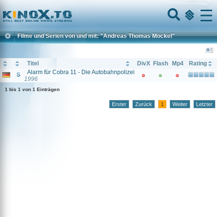
Home
Menu
Filme und Serien von und mit: "Andreas Thomas Möckel"
Titel
DivX
Flash
Mp4
Rating
Alarm für Cobra 11 - Die Autobahnpolizei
1996
1 bis 1 von 1 Einträgen
Erster
Zurück
1
Weiter
Letzter