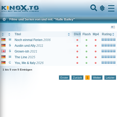
Home
Menu
Filme und Serien von und mit: "Halle Bailey"
Titel
DivX
Flash
Mp4
Rating
Noch einmal Ferien
2006
Austin und Ally
2011
Grown-ish
2021
The Line
2025
You, Me & Italy
2026
1 bis 5 von 5 Einträgen
Erster
Zurück
1
Weiter
Letzter