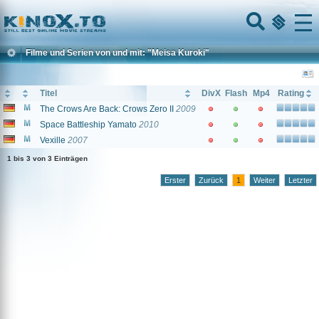
Home
Menu
Filme und Serien von und mit: "Meisa Kuroki"
Titel
DivX
Flash
Mp4
Rating
The Crows Are Back: Crows Zero II
2009
Space Battleship Yamato
2010
Vexille
2007
1 bis 3 von 3 Einträgen
Erster
Zurück
1
Weiter
Letzter