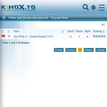
Home
Menu
Filme und Serien von und mit: "Krystal Vrba"
Titel
DivX
Flash
Mp4
Rating
Joy Ride 2 - Dead Ahead
2008
1 bis 1 von 1 Einträgen
Erster
Zurück
1
Weiter
Letzter