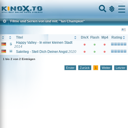
Home
Menu
Filme und Serien von und mit: "Ian Champion"
Titel
DivX
Flash
Mp4
Rating
Happy Valley - In einer kleinen Stadt
2014
Sakrileg - Stell Dich Deiner Angst
2020
1 bis 2 von 2 Einträgen
Erster
Zurück
1
Weiter
Letzter