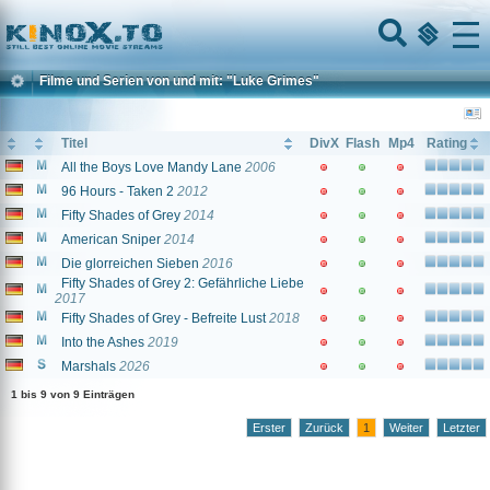
Home
Menu
Filme und Serien von und mit: "Luke Grimes"
Titel
DivX
Flash
Mp4
Rating
All the Boys Love Mandy Lane
2006
96 Hours - Taken 2
2012
Fifty Shades of Grey
2014
American Sniper
2014
Die glorreichen Sieben
2016
Fifty Shades of Grey 2: Gefährliche Liebe
2017
Fifty Shades of Grey - Befreite Lust
2018
Into the Ashes
2019
Marshals
2026
1 bis 9 von 9 Einträgen
Erster
Zurück
1
Weiter
Letzter