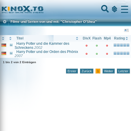
Home
Menu
Filme und Serien von und mit: "Christopher O'Shea"
Titel
DivX
Flash
Mp4
Rating
Harry Potter und die Kammer des
Schreckens
2002
Harry Potter und der Orden des Phönix
2007
1 bis 2 von 2 Einträgen
Erster
Zurück
1
Weiter
Letzter