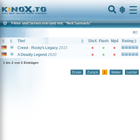
Home
Menu
Filme und Serien von und mit: "Neil Samuels"
Titel
DivX
Flash
Mp4
Rating
Creed - Rocky's Legacy
2015
A Deadly Legend
2020
1 bis 2 von 2 Einträgen
Erster
Zurück
1
Weiter
Letzter