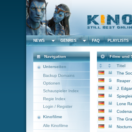
NEWS
GENRES
FAQ
PLAYLISTS
ALLE
Navigation
Filme und Serien von u
Titel
Unterseiten
The Social Network
2
Backup Domains
Reaper
2009
Optionen
J. Edgar
2011
Schauspieler Index
Spieglein Spieglein -
Regie Index
Lone Ranger
2013
Login / Register
Codename U.N.C.L.E.
Kinofilme
The Grand Tour
2016
Alle Kinofilme
Nocturnal Animals
20
Cars 3
2017
Filme
Call Me by Your Nam
Alle Filme
Rebecca
2020
Beliebte
Die Berufung - Ihr Kam