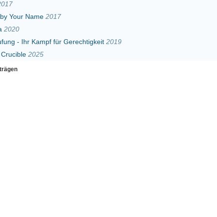
5
Erster
Zurück