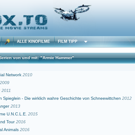
 KINOFILME
FILM TIPP
nd mit: "Armie Hammer"
DivX
010
 Die wirklich wahre Geschichte von Schneewittchen
2012
2015
16
e
2017
pf für Gerechtigkeit
2019