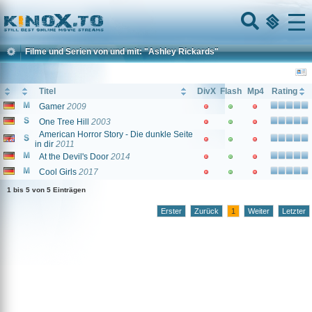
Home
Menu
Filme und Serien von und mit: "Ashley Rickards"
Titel
DivX
Flash
Mp4
Rating
Gamer
2009
One Tree Hill
2003
American Horror Story - Die dunkle Seite
in dir
2011
At the Devil's Door
2014
Cool Girls
2017
1 bis 5 von 5 Einträgen
Erster
Zurück
1
Weiter
Letzter