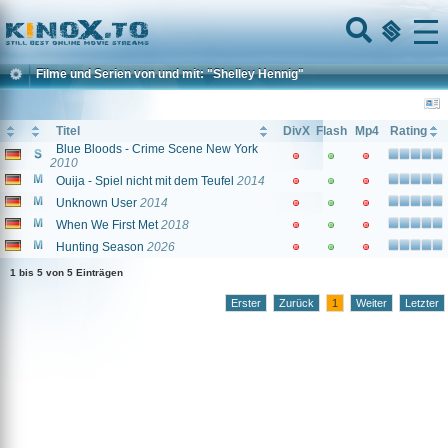
Home
Menu
Filme und Serien von und mit: "Shelley Hennig"
Titel
DivX
Flash
Mp4
Rating
Blue Bloods - Crime Scene New York
2010
Ouija - Spiel nicht mit dem Teufel
2014
Unknown User
2014
When We First Met
2018
Hunting Season
2026
1 bis 5 von 5 Einträgen
Erster
Zurück
1
Weiter
Letzter