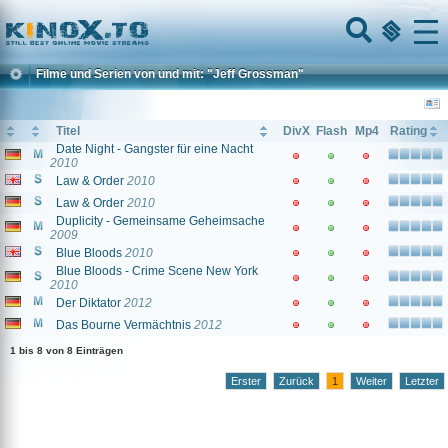
Home
Menu
Filme und Serien von und mit: "Jeff Grossman"
Titel
DivX
Flash
Mp4
Rating
Date Night - Gangster für eine Nacht
2010
Law & Order
2010
Law & Order
2010
Duplicity - Gemeinsame Geheimsache
2009
Blue Bloods
2010
Blue Bloods - Crime Scene New York
2010
Der Diktator
2012
Das Bourne Vermächtnis
2012
1 bis 8 von 8 Einträgen
Erster
Zurück
1
Weiter
Letzter