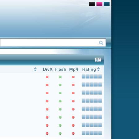
Flash
Mp4
Rating
1
Weiter
Letzter