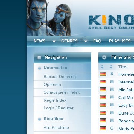
NEWS
GENRES
FAQ
PLAYLISTS
ALLE
Navigation
Filme und Serien von u
Titel
Unterseiten
Homeland
2011
Backup Domains
Interstellar
2014
Optionen
Alle Jahre wieder - W
Schauspieler Index
Call Me by Your Nam
Regie Index
Lady Bird
2017
Login / Register
Dune
2021
Kinofilme
Bones and All
2022
Alle Kinofilme
Marty Supreme
2026
Filme
1 bis 8 von 8 Einträgen
Alle Filme
Beliebte