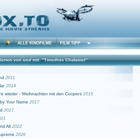
 KINOFILME
FILM TIPP
nd mit: "Timothée Chalamet"
DivX
eihnachten mit den Coopers
2015
e
2017
Erster
Zurück