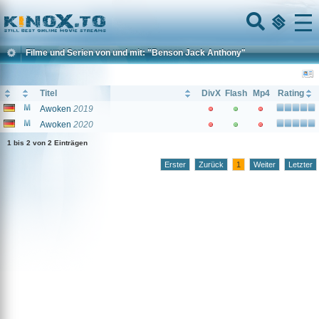
Home
Menu
Filme und Serien von und mit: "Benson Jack Anthony"
Titel
DivX
Flash
Mp4
Rating
Awoken
2019
Awoken
2020
1 bis 2 von 2 Einträgen
Erster
Zurück
1
Weiter
Letzter