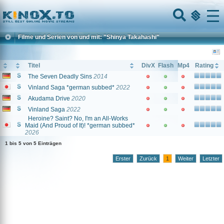
Home
Menu
Filme und Serien von und mit: "Shinya Takahashi"
Titel
DivX
Flash
Mp4
Rating
The Seven Deadly Sins
2014
Vinland Saga *german subbed*
2022
Akudama Drive
2020
Vinland Saga
2022
Heroine? Saint? No, I'm an All-Works
Maid (And Proud of It)! *german subbed*
2026
1 bis 5 von 5 Einträgen
Erster
Zurück
1
Weiter
Letzter