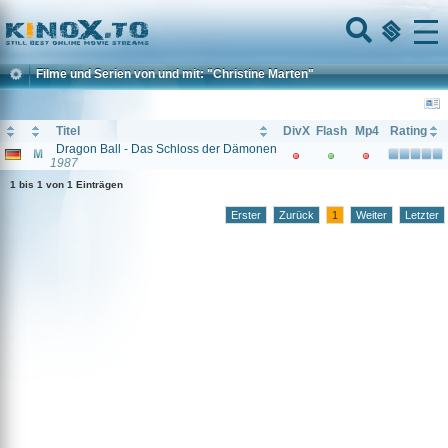
Home
Menu
Filme und Serien von und mit: "Christine Marten"
Titel
DivX
Flash
Mp4
Rating
Dragon Ball - Das Schloss der Dämonen
1987
1 bis 1 von 1 Einträgen
Erster
Zurück
1
Weiter
Letzter