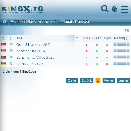
Home
Menu
Filme und Serien von und mit: "Renate Reinsve"
Titel
DivX
Flash
Mp4
Rating
Oslo, 31. august
2011
Another End
2024
Sentimental Value
2025
Backrooms
2026
1 bis 4 von 4 Einträgen
Erster
Zurück
1
Weiter
Letzter