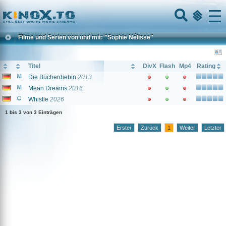
Home
Menu
Filme und Serien von und mit: "Sophie Nélisse"
Titel
DivX
Flash
Mp4
Rating
Die Bücherdiebin
2013
Mean Dreams
2016
Whistle
2026
1 bis 3 von 3 Einträgen
Erster
Zurück
1
Weiter
Letzter