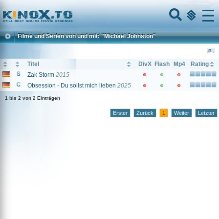
Home
Menu
Filme und Serien von und mit: "Michael Johnston"
Titel
DivX
Flash
Mp4
Rating
Zak Storm
2015
Obsession - Du sollst mich lieben
2025
1 bis 2 von 2 Einträgen
Erster
Zurück
1
Weiter
Letzter