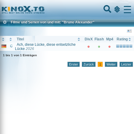
Home
Menu
Filme und Serien von und mit: "Bruno Alexander"
Titel
DivX
Flash
Mp4
Rating
Ach, diese Lücke, diese entsetzliche
Lücke
2026
1 bis 1 von 1 Einträgen
Erster
Zurück
1
Weiter
Letzter