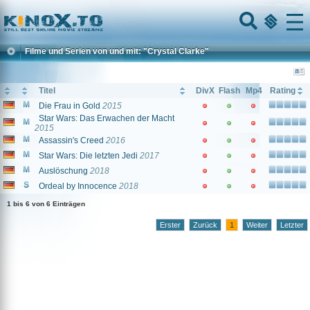
Home
Menu
Filme und Serien von und mit: "Crystal Clarke"
Titel
DivX
Flash
Mp4
Rating
Die Frau in Gold
2015
Star Wars: Das Erwachen der Macht
2015
Assassin's Creed
2016
Star Wars: Die letzten Jedi
2017
Auslöschung
2018
Ordeal by Innocence
2018
1 bis 6 von 6 Einträgen
Erster
Zurück
1
Weiter
Letzter