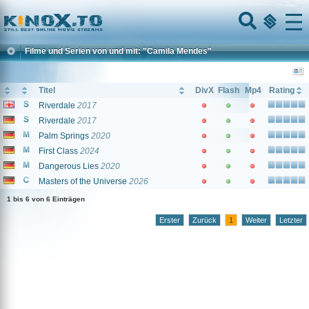
Home
Menu
Filme und Serien von und mit: "Camila Mendes"
Titel
DivX
Flash
Mp4
Rating
Riverdale
2017
Riverdale
2017
Palm Springs
2020
First Class
2024
Dangerous Lies
2020
Masters of the Universe
2026
1 bis 6 von 6 Einträgen
Erster
Zurück
1
Weiter
Letzter