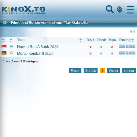
Home
Menu
Filme und Serien von und mit: "Tati Gabrielle"
Titel
DivX
Flash
Mp4
Rating
How to Rob A Bank
2026
Mortal Kombat II
2026
1 bis 2 von 2 Einträgen
Erster
Zurück
1
Weiter
Letzter