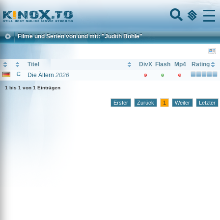
Home
Menu
Filme und Serien von und mit: "Judith Bohle"
Titel
DivX
Flash
Mp4
Rating
Die Ältern
2026
1 bis 1 von 1 Einträgen
Erster
Zurück
1
Weiter
Letzter