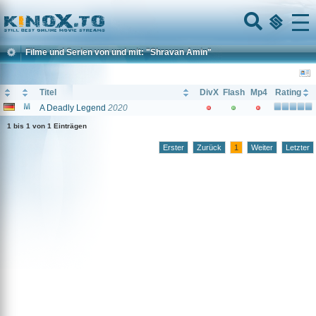
Home
Menu
Filme und Serien von und mit: "Shravan Amin"
Titel
DivX
Flash
Mp4
Rating
A Deadly Legend
2020
1 bis 1 von 1 Einträgen
Erster
Zurück
1
Weiter
Letzter