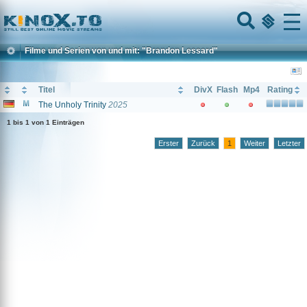
Home
Menu
Filme und Serien von und mit: "Brandon Lessard"
Titel
DivX
Flash
Mp4
Rating
The Unholy Trinity
2025
1 bis 1 von 1 Einträgen
Erster
Zurück
1
Weiter
Letzter