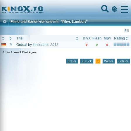
Home
Menu
Filme und Serien von und mit: "Rhys Lambert"
Titel
DivX
Flash
Mp4
Rating
Ordeal by Innocence
2018
1 bis 1 von 1 Einträgen
Erster
Zurück
1
Weiter
Letzter