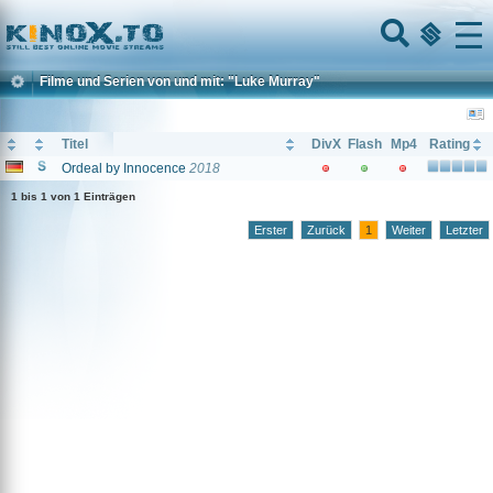
Home
Menu
Filme und Serien von und mit: "Luke Murray"
Titel
DivX
Flash
Mp4
Rating
Ordeal by Innocence
2018
1 bis 1 von 1 Einträgen
Erster
Zurück
1
Weiter
Letzter