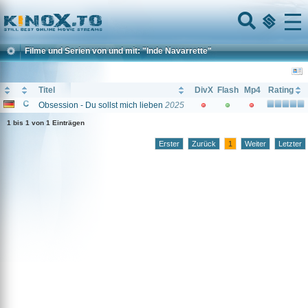
Home
Menu
Filme und Serien von und mit: "Inde Navarrette"
Titel
DivX
Flash
Mp4
Rating
Obsession - Du sollst mich lieben
2025
1 bis 1 von 1 Einträgen
Erster
Zurück
1
Weiter
Letzter