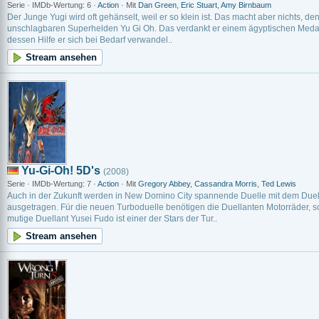
Serie · IMDb-Wertung: 6 ·
Action
· Mit
Dan Green
,
Eric Stuart
,
Amy Birnbaum
Der Junge Yugi wird oft gehänselt, weil er so klein ist. Das macht aber nichts, d
unschlagbaren Superhelden Yu Gi Oh. Das verdankt er einem ägyptischen Medail
dessen Hilfe er sich bei Bedarf verwandel..
Stream ansehen
Yu-Gi-Oh! 5D's
(2008)
Serie · IMDb-Wertung: 7 ·
Action
· Mit
Gregory Abbey
,
Cassandra Morris
,
Ted Lewis
Auch in der Zukunft werden in New Domino City spannende Duelle mit dem Duel
ausgetragen. Für die neuen Turboduelle benötigen die Duellanten Motorräder,
mutige Duellant Yusei Fudo ist einer der Stars der Tur..
Stream ansehen