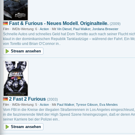
Fast & Furious - Neues Modell. Originalteile.
(2009)
Film · IMDb-Wertung: 6 ·
Action
· Mit
Vin Diesel
,
Paul Walker
,
Jordana Brewster
Schnelle Autos und schnelles Geld hat Dom Torretto auch nach seiner Flucht nicht
klaut in der dominikanischen Republik Tanklastzüge – während der Fahrt. Ein Mor
von Toretto und Brian O’Connor in..
Stream ansehen
2 Fast 2 Furious
(2003)
Film · IMDb-Wertung: 5 ·
Action
· Mit
Paul Walker
,
Tyrese Gibson
,
Eva Mendes
Vom FBI in die Kreise der illegalen Straßenrennen in Los Angeles eingeschleust,
in die faszinierende Welt der High Speed Szene hineingezogen, daß er deren A
seiner Karriere bei der Polizei ein..
Stream ansehen