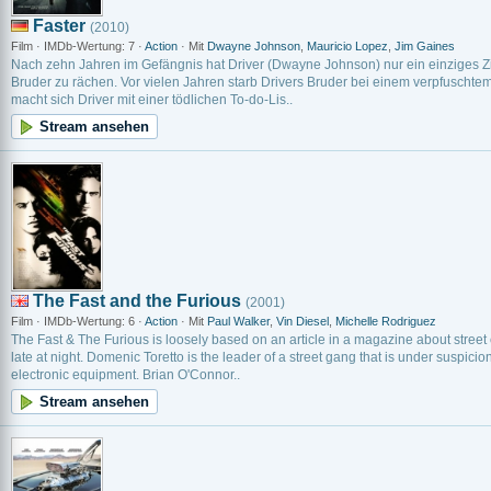
Faster
(2010)
Film · IMDb-Wertung: 7 ·
Action
· Mit
Dwayne Johnson
,
Mauricio Lopez
,
Jim Gaines
Nach zehn Jahren im Gefängnis hat Driver (Dwayne Johnson) nur ein einziges Z
Bruder zu rächen. Vor vielen Jahren starb Drivers Bruder bei einem verpfuschtem
macht sich Driver mit einer tödlichen To-do-Lis..
Stream ansehen
The Fast and the Furious
(2001)
Film · IMDb-Wertung: 6 ·
Action
· Mit
Paul Walker
,
Vin Diesel
,
Michelle Rodriguez
The Fast & The Furious is loosely based on an article in a magazine about street
late at night. Domenic Toretto is the leader of a street gang that is under suspici
electronic equipment. Brian O'Connor..
Stream ansehen