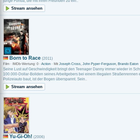
junge Fonda, die mit ihren Freunden zu ein..
Stream ansehen
Born to Race
(2011)
Film · IMDb-Wertung: 0 ·
Action
· Mit
Joseph Cross
,
John Pyper-Ferguson
,
Brando Eaton
Seine Lust auf Geschwindigkeit bringt den Teenager Danny immer wieder in Schw
100.000-Dollar-Boliden seines Arbeitgebers bei einem illegalen Straßenrennen 
Polizeiauto baut, ist der Bogen überspannt. Sein..
Stream ansehen
Yu-Gi-Oh!
(2006)