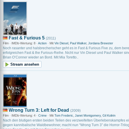
Fast & Furious 5
(2011)
Film · IMDb-Wertung: 8 ·
Action
· Mit
Vin Diesel
,
Paul Walker
,
Jordana Brewster
Noch rasanter und halsbrecherischer geht es in Fast & Furious Five zu, dem berei
erfolgreichen Fast & the Furious-Reihe. Nicht nur Vin Diesel und Paul Walker sin
Brian O’Conner wieder an Bord. Mit Mia Toretto..
Stream ansehen
Wrong Turn 3: Left for Dead
(2009)
Film · IMDb-Wertung: 4 ·
Crime
· Mit
Tom Frederic
,
Janet Montgomery
,
Gil Kolirin
Nach den blutigen ersten beiden Teilen des verzweifelten Überlebenskampfes e
gegen kannibalische Waldbewohner, macht nun “Wrong Turn 3” die Horror-Trilogie