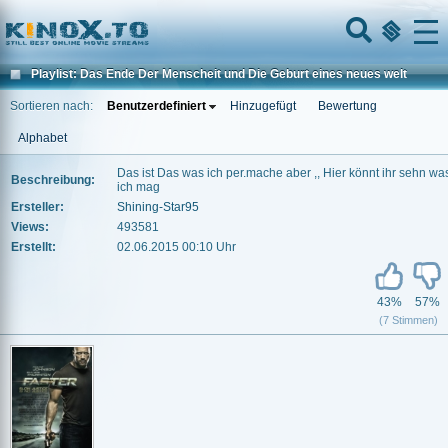
Home
Menu
Playlist: Das Ende Der Menscheit und Die Geburt eines neues welt
Sortieren nach:
Benutzerdefiniert
Hinzugefügt
Bewertung
Alphabet
Das ist Das was ich per.mache aber ,, Hier könnt ihr sehn wa
Beschreibung:
ich mag
Ersteller:
Shining-Star95
Views:
493581
Erstellt:
02.06.2015 00:10 Uhr
43%
57%
(7 Stimmen)