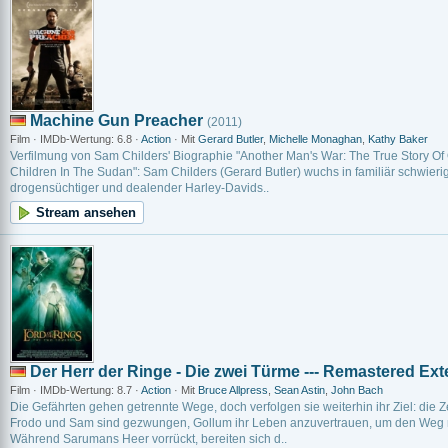
Machine Gun Preacher
(2011)
Film · IMDb-Wertung: 6.8 ·
Action
· Mit
Gerard Butler
,
Michelle Monaghan
,
Kathy Baker
Verfilmung von Sam Childers' Biographie "Another Man's War: The True Story Of
Children In The Sudan": Sam Childers (Gerard Butler) wuchs in familiär schwierig
drogensüchtiger und dealender Harley-Davids..
Stream ansehen
Der Herr der Ringe - Die zwei Türme --- Remastered Ex
Film · IMDb-Wertung: 8.7 ·
Action
· Mit
Bruce Allpress
,
Sean Astin
,
John Bach
Die Gefährten gehen getrennte Wege, doch verfolgen sie weiterhin ihr Ziel: die 
Frodo und Sam sind gezwungen, Gollum ihr Leben anzuvertrauen, um den Weg n
Während Sarumans Heer vorrückt, bereiten sich d..