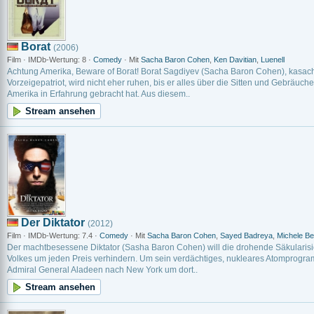
Borat
(2006)
Film · IMDb-Wertung: 8 ·
Comedy
· Mit
Sacha Baron Cohen
,
Ken Davitian
,
Luenell
Achtung Amerika, Beware of Borat! Borat Sagdiyev (Sacha Baron Cohen), kasach
Vorzeigepatriot, wird nicht eher ruhen, bis er alles über die Sitten und Gebräuch
Amerika in Erfahrung gebracht hat. Aus diesem..
Stream ansehen
Der Diktator
(2012)
Film · IMDb-Wertung: 7.4 ·
Comedy
· Mit
Sacha Baron Cohen
,
Sayed Badreya
,
Michele Be
Der machtbesessene Diktator (Sasha Baron Cohen) will die drohende Säkularisi
Volkes um jeden Preis verhindern. Um sein verdächtiges, nukleares Atomprogramm
Admiral General Aladeen nach New York um dort..
Stream ansehen