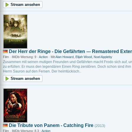
Stream ansehen
Der Herr der Ringe - Die Gefährten --- Remastered Exte
Film · IMDb-Wertung: 9 ·
Action
· Mit
Alan Howard
,
Elijah Wood
,
Noel Appleby
Zusammen mit seinen mutigen Freunden und Gefährten macht Frodo sich auf, um
zu erfüllen: Er muss den legendären Einen Ring zerstören. Doch schon sind ih
Herrn Sauron auf den Fersen. Der heimtückisch..
Stream ansehen
Die Tribute von Panem - Catching Fire
(2013)
Film · IMDb-Wertung: 8.3 ·
Action