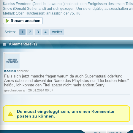
Katniss Everdeen (Jennifer Lawrence) hat nach den Ereignissen des ersten Teil
Snow (Donald Sutherland) auf sich gezogen. Um sie endgültig auszuschalten wi
Mellark (Josh Hutcherson) anlässlich der 75. Hu..
Stream ansehen
Seiten:
1
2
3
4
weiter
Kommentare (1)
Kadir00
schreibt:
Falls sich jetzt manche fragen warum da auch Supernatural oder/und
Arrow dabei sind obwohl der Name des Playlistes nur "Die besten Filme"
heißt , ich konnte den Titel später nicht mehr ändern.Sorry
geschrieben am 26.01.2014 00:57
Du musst eingeloggt sein, um einen Kommentar
posten zu können.