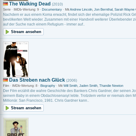
The Walking Dead
(2010)
Serie · IMDb-Wertung: 9 ·
Documentary
· Mit
Andrew Lincoln
,
Jon Bernthal
,
Sarah Wayne C
Nachdem er aus einem Koma erwacht, findet sich der ehemalige Polizist Rick Gr
bevölkerten Welt wieder. Zusammen mit einer Handvoll weiterer Überlebender zie
auf der Suche nach einem Refugium - immer auf..
Stream ansehen
Das Streben nach Glück
(2006)
Film · IMDb-Wertung: 8 ·
Biography
· Mit
Will Smith
,
Jaden Smith
,
Thandie Newton
Der Film erzählt die wahre Geschichte des Bankers Chris Gardner, der seinen J
seinem Baby in einem Obdachlosenasyl lebte. Trotzdem verlor er niemals den 
Millionär. San Francisco, 1981. Chris Gardner kann..
Stream ansehen