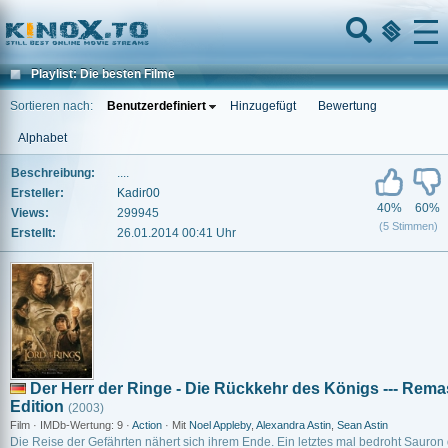
Home
Menu
Playlist: Die besten Filme
Sortieren nach:
Benutzerdefiniert
Hinzugefügt
Bewertung
Alphabet
Beschreibung:
....
Ersteller:
Kadir00
40%
60%
Views:
299945
(5 Stimmen)
Erstellt:
26.01.2014 00:41 Uhr
Der Herr der Ringe - Die Rückkehr des Königs --- Rem
Edition
(2003)
Film · IMDb-Wertung: 9 ·
Action
· Mit
Noel Appleby
,
Alexandra Astin
,
Sean Astin
Die Reise der Gefährten nähert sich ihrem Ende. Ein letztes mal bedroht Sauron